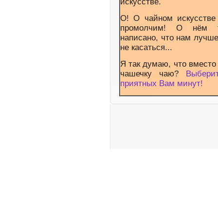
искусстве.
О! О чайном искусств
промолчим! О нём т
написано, что нам лучш
не касаться...
Я так думаю, что вместо
чашечку чаю?
Выбери
приятных Вам минут!