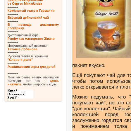
Секреты скорочтения
от Сергея Михайлова
======
Кукольный театр в Германии
======
Вкусный цейлонский чай
======
В помощь домашнему
электрику
======
Дистанционный курс
Гунфу как мастерство Жизни
======
Индивидуальный психолог
Татьяна Лобанова
======
Русская газета в Германии
"Слово и дело"
======
пахнет вкусно.
Развивающие игры для детей
======
Ещё покупают чай для т
Линк на сайте наших партнёров
чтобы потом использов
выглядит вот так -
здесь
нажмите
, чтобы запросить коды:
легко открывается и плот
Можно подумать, что 
покупают чай", но это с
"для коллекции". Чайны
коллекцией перед го
заслуженно гордится св
и пониманием толка