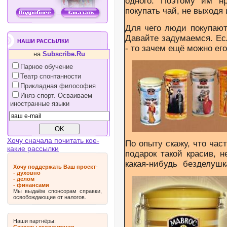
одного. Поэтому им нр
покупать чай, не выходя 
Для чего люди покупают
Давайте задумаемся. Ес
НАШИ РАССЫЛКИ
- то зачем ещё можно его
на
Subscribe.Ru
Парное обучение
Театр спонтанности
Прикладная философия
Иняз-спорт. Осваиваем
иностранные языки
Хочу сначала почитать кое-
По опыту скажу, что част
какие рассылки
подарок такой красив, н
какая-нибудь безделушк
Хочу поддержать Ваш проект
-
- духовно
- делом
- финансами
Мы выдаём спонсорам справки,
освобождающие от налогов.
Наши партнёры: